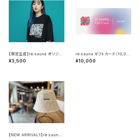
【限定生産】re:sauna オリジナ
re:sauna ギフトカード（10,00
ルビッグシルエットTシャツ（黒）
0円分）
¥3,500
¥10,000
【NEW ARRIVAL!!】re:sauna
サウナハット2.0（深緑/白）