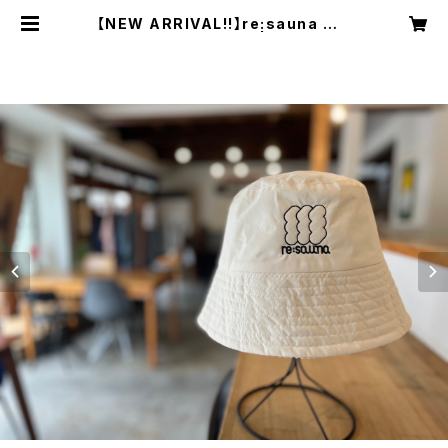
【NEW ARRIVAL!!】re:sauna サウ
ナハット2.0（深緑/白） | RE:SAUN
A Web Store