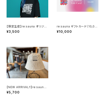
【限定生産】re:sauna オリジナ
re:sauna ギフトカード（10,00
ルビッグシルエットTシャツ（黒）
0円分）
¥3,500
¥10,000
【NEW ARRIVAL!!】re:sauna
サウナハット2.0（深緑/白）
¥5,700