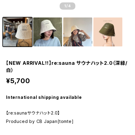
1
/4
【NEW ARRIVAL!!】re:sauna サウナハット2.0（深緑/
白）
¥5,700
International shipping available
【re:saunaサウナハット2.0】
Produced by CB Japan[tomte]