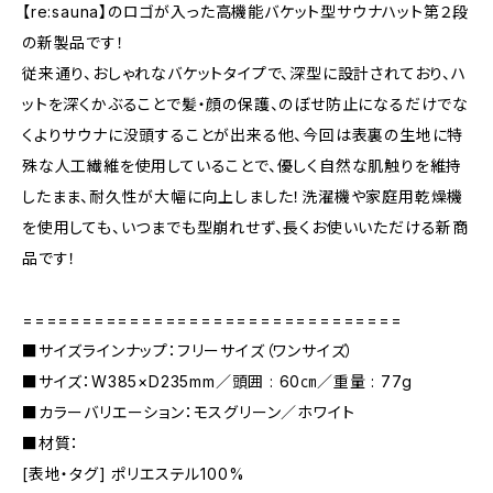
【re:sauna】のロゴが入った高機能バケット型サウナハット第２段
の新製品です！
従来通り、おしゃれなバケットタイプで、深型に設計されており、ハ
ットを深くかぶることで髪・顔の保護、のぼせ防止になるだけでな
くよりサウナに没頭することが出来る他、今回は表裏の生地に特
殊な人工繊維を使用していることで、優しく自然な肌触りを維持
したまま、耐久性が大幅に向上しました！洗濯機や家庭用乾燥機
を使用しても、いつまでも型崩れせず、長くお使いいただける新商
品です！
================================
■サイズラインナップ：フリーサイズ（ワンサイズ）
■サイズ：W385×D235mm／頭囲 : 60㎝／重量 : 77g
■カラーバリエーション：モスグリーン／ホワイト
■材質：
[表地・タグ] ポリエステル100%